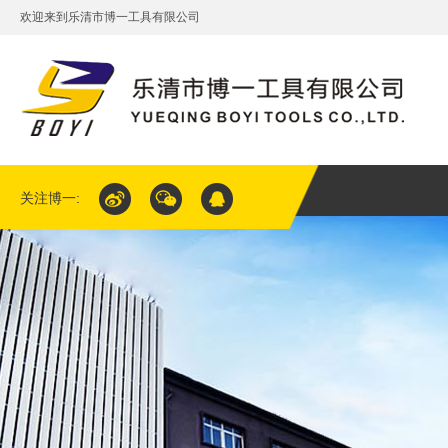
欢迎来到乐清市博一工具有限公司
关注博一: